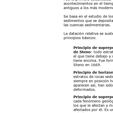
acontecimientos en el tiem
antiguos a los más moderno
Se basa en el estudio de los
sedimentos que se deposita
las cuencas sedimentarias.
La datación relativa se sust
principios básicos:
Principio de superp
de Steno
: todo estr
el que tiene debajo y
tiene encima. Fue for
Steno en 1669.
Principio de horizon
estratos de rocas sed
siempre en posición ho
aparecen así, han sid
deformados.
Principio de superp
cada fenómeno geológ
los que le afectan y 
afectados por él. Es u