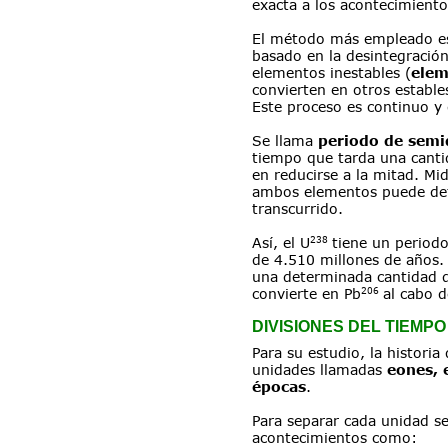
exacta a los acontecimiento
El método más empleado es
basado en la desintegración 
elementos inestables (
elem
convierten en otros estable
Este proceso es continuo y 
Se llama 
periodo de semi
tiempo que tarda una canti
en reducirse a la mitad. Mi
ambos elementos puede det
transcurrido.
238
Así, el U
 tiene un period
de 4.510 millones de años. 
una determinada cantidad d
206
convierte en Pb
 al cabo 
DIVISIONES DEL TIEMP
Para su estudio, la historia 
unidades llamadas 
eones, 
épocas
.
Para separar cada unidad s
acontecimientos como: