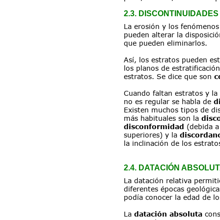
2.3. DISCONTINUIDADE
La erosión y los fenómenos
pueden alterar la disposició
que pueden eliminarlos.
Así, los estratos pueden es
los planos de estratificación
estratos. Se dice que son 
c
Cuando faltan estratos y la 
no es regular se habla de 
d
Existen muchos tipos de dis
más habituales son la 
disc
disconformidad
 (debida a
superiores) y la 
discordanc
la inclinación de los estrato
2.4. DATACIÓN ABSOLU
La datación relativa permiti
diferentes épocas geológica
podía conocer la edad de l
La 
datación absoluta
 cons