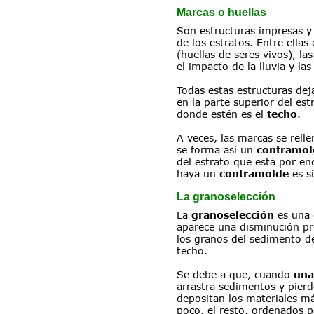
Marcas o huellas
Son estructuras impresas y f
de los estratos. Entre ellas 
(huellas de seres vivos), la
el impacto de la lluvia y la
Todas estas estructuras de
en la parte superior del estr
donde estén es el 
techo
.
A veces, las marcas se rell
se forma así un 
contramol
del estrato que está por en
haya un 
contramolde
 es s
La granoselección
La 
granoselección
 es una 
aparece una disminución pr
los granos del sedimento d
techo.
Se debe a que, cuando 
una
arrastra sedimentos y pierd
depositan los materiales má
poco, el resto, ordenados 