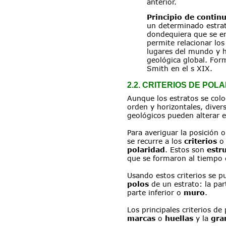
anterior.
Principio de contin
un determinado estra
dondequiera que se en
permite relacionar los
lugares del mundo y h
geológica global. For
Smith en el s XIX.
2.2. CRITERIOS DE POL
Aunque los estratos se col
orden y horizontales, diver
geológicos pueden alterar el
Para averiguar la posición o
se recurre a los 
criterios
 o
polaridad
. Estos son 
estr
que se formaron al tiempo q
Usando estos criterios se pu
polos
 de un estrato: la par
parte inferior o 
muro
.
Los principales criterios de
marcas
 o 
huellas
 y la 
gra