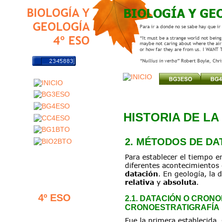
BIOLOGÍA Y GE
BIOLOGÍA Y
GEOLOGÍA
Para ir a donde no se sabe hay que ir
4º ESO
“It must be a strange world not being 
maybe not caring about where the air
or how far they are from us. I WANT
“Nullius in verba” 
Robert Boyle, Chr
HISTORIA DE LA
2. MÉTODOS DE DA
Para establecer el tiempo e
diferentes acontecimientos 
datación
. En geología, la 
relativa
 y 
absoluta
.
4º ESO
2.1. DATACIÓN O CRONO
CRONOESTRATIGRAFÍA
Fue la primera establecida.