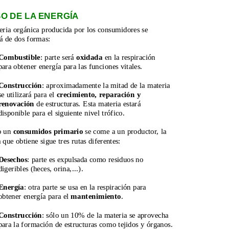
SO DE LA ENERGÍA
ria orgánica producida por los consumidores se 
rá de dos formas:
Combustible
: parte será 
oxidada
 en la respiración 
para obtener energía para las funciones vitales.
Construcción
: aproximadamente la mitad de la materia 
se utilizará para el 
crecimiento, reparación y 
renovación
 de estructuras. Esta materia estará 
disponible para el siguiente nivel trófico.
 un 
consumidos primario
 se come a un productor, la 
 que obtiene sigue tres rutas diferentes:
Desechos
: parte es expulsada como residuos no 
digeribles (heces, orina,...).
Energía
: otra parte se usa en la respiración para 
obtener energía para el 
mantenimiento
.
Construcción
: sólo un 10% de la materia se aprovecha 
para la formación de estructuras como tejidos y órganos. 