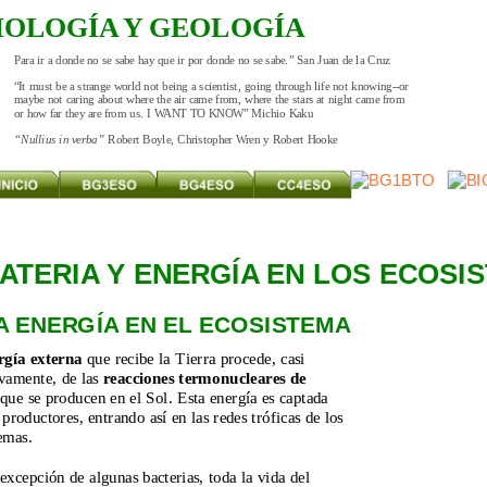
IOLOGÍA Y GEOLOGÍA
Para ir a donde no se sabe hay que ir por donde no se sabe.” San Juan de la Cruz
“It must be a strange world not being a scientist, going through life not knowing--or 
maybe not caring about where the air came from, where the stars at night came from 
or how far they are from us. I WANT TO KNOW” Michio Kaku
“Nullius in verba” 
Robert Boyle, Christopher Wren y Robert Hooke
ATERIA Y ENERGÍA EN LOS ECOSI
LA ENERGÍA EN EL ECOSISTEMA
rgía externa
 que recibe la Tierra procede, casi 
vamente, de las 
reacciones termonucleares de 
 que se producen en el Sol. Esta energía es captada 
 productores, entrando así en las redes tróficas de los 
emas.
excepción de algunas bacterias, toda la vida del 