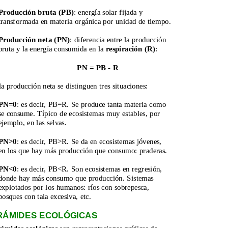
Producción bruta (PB)
: energía solar fijada y 
transformada en materia orgánica por unidad de tiempo.
Producción neta (PN)
: diferencia entre la producción 
bruta y la energía consumida en la 
respiración (R)
:
PN = PB - R
a producción neta se distinguen tres situaciones:
PN=0
: es decir, PB=R. Se produce tanta materia como 
se consume. Típico de ecosistemas muy estables, por 
ejemplo, en las selvas.
PN>0
: es decir, PB>R. Se da en ecosistemas jóvenes, 
en los que hay más producción que consumo: praderas.
PN<0
: es decir, PB<R. Son ecosistemas en regresión, 
donde hay más consumo que producción. Sistemas 
explotados por los humanos: ríos con sobrepesca, 
bosques con tala excesiva, etc.
IRÁMIDES ECOLÓGICAS