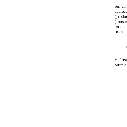
Sin emb
aparece
(produc
(consum
produc
los co
El área
bruta o