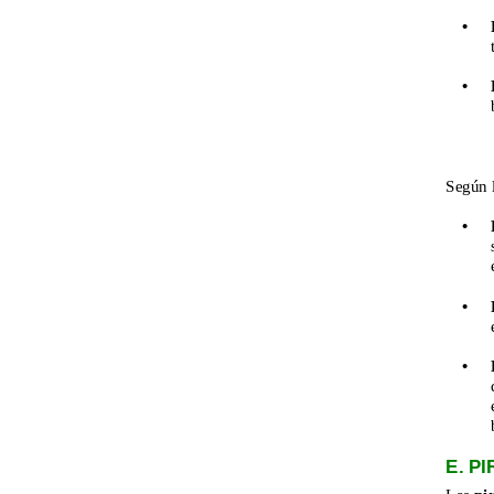
•
•
Según l
•
•
•
E. P