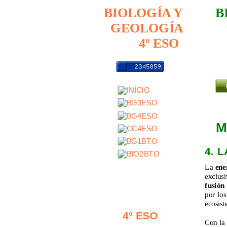
B
BIOLOGÍA Y
GEOLOGÍA
4º ESO
M
4. 
La 
ene
exclusi
fusión
por los
ecosist
4º ESO
Con la 