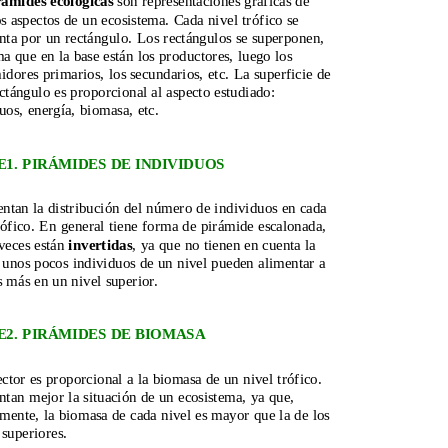
rámides ecológicas
 son representaciones gráficas de 
os aspectos de un ecosistema. Cada nivel trófico se 
nta por un rectángulo. Los rectángulos se superponen, 
a que en la base están los productores, luego los 
dores primarios, los secundarios, etc. La superficie de 
ctángulo es proporcional al aspecto estudiado: 
uos, energía, biomasa, etc.
E1. PIRÁMIDES DE INDIVIDUOS
ntan la distribución del número de individuos en cada 
rófico. En general tiene forma de pirámide escalonada, 
veces están 
invertidas
, ya que no tienen en cuenta la 
unos pocos individuos de un nivel pueden alimentar a 
 más en un nivel superior.
E2. PIRÁMIDES DE BIOMASA
ctor es proporcional a la biomasa de un nivel trófico. 
ntan mejor la situación de un ecosistema, ya que, 
ente, la biomasa de cada nivel es mayor que la de los 
 superiores.