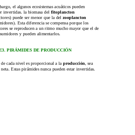
argo, el algunos ecosistemas acuáticos pueden 
r invertidas. la biomasa del 
fitoplancton
tores) puede ser menor que la del 
zooplancton
idores). Esta diferencia se compensa porque los 
tores se reproducen a un ritmo mucho mayor que el de 
nsumidores y pueden alimentarlos.
E3. PIRÁMIDES DE PRODUCCIÓN
 de cada nivel es proporcional a la 
producción
, sea 
 neta. Estas pirámides nunca pueden estar invertidas.