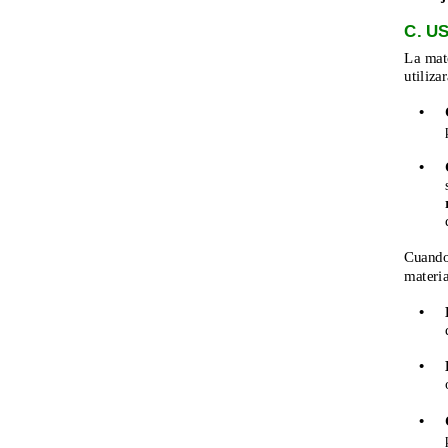
C. U
La mate
utiliza
•
•
Cuando
materia
•
•
•