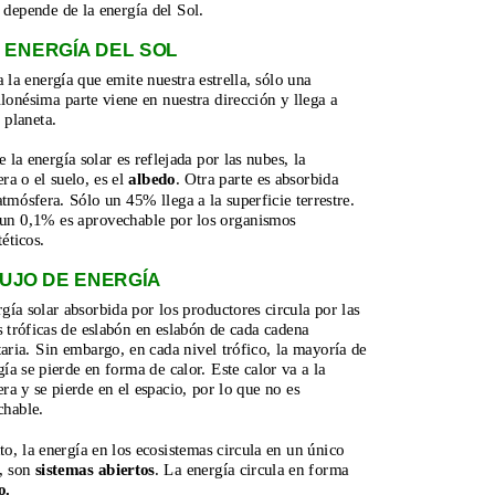
 depende de la energía del Sol.
A ENERGÍA DEL SOL
 la energía que emite nuestra estrella, sólo una 
lonésima parte viene en nuestra dirección y llega a 
 planeta.
e la energía solar es reflejada por las nubes, la 
ra o el suelo, es el 
albedo
. Otra parte es absorbida 
atmósfera. Sólo un 45% llega a la superficie terrestre. 
 un 0,1% es aprovechable por los organismos 
téticos.
LUJO DE ENERGÍA
gía solar absorbida por los productores circula por las 
 tróficas de eslabón en eslabón de cada cadena 
aria. Sin embargo, en cada nivel trófico, la mayoría de 
gía se pierde en forma de calor. Este calor va a la 
ra y se pierde en el espacio, por lo que no es 
chable.
to, la energía en los ecosistemas circula en un único 
, son 
sistemas abiertos
. La energía circula en forma 
o.