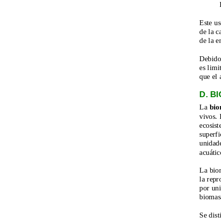
Este us
de la c
de la e
Debido 
es lim
que el 
D. B
La 
bio
vivos. 
ecosist
superfi
unidad
acuátic
La biom
la repr
por un
biomas
Se dist