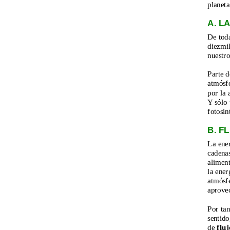
planeta
A. L
De toda
diezmil
nuestro
Parte d
atmósfe
por la 
Y sólo
fotosin
B. F
La ener
cadenas
aliment
la ener
atmósfe
aprove
Por tan
sentido
de 
fluj