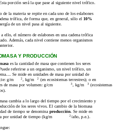
Esta porción será la que pase al siguiente nivel trófico.
o de la materia se repite en cada uno de los eslabones 
adena trófica, de forma que, en general, sólo el 
10%
nergía de un nivel pasa al siguiente.
a ello, el número de eslabones en una cadena trófica 
itado. Además, cada nivel contiene menos organismos 
anterior.
IOMASA Y PRODUCCIÓN
masa
 es la cantidad de masa que contienen los seres 
Puede referirse a un organismo, un nivel trófico, un 
ema.... Se mide en unidades de masa por unidad de 
2
2
cie: g/m
, kg/m
 (en ecosistemas terrestres); o en 
3
3
es de masa por volumen: g/cm
, kg/m
 (ecosistemas 
os).
asa cambia a lo largo del tiempo por el crecimiento y 
oducción de los seres vivos. El cambio de la biomasa 
idad de tiempo se denomina 
producción
. Se mide en 
2
a por unidad de tiempo (kg/m
/año, p.e.).
ingue: