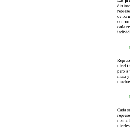
Las 
pi
distint
represe
de form
consumi
cada re
individ
Represe
nivel t
pero a 
masa y 
muchos
Cada se
represe
normalm
niveles