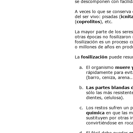
se descomponen con facilid
A veces lo que se conserva e
del ser vivo: pisadas (
icnit
(
coprolitos
), etc.
La mayor parte de los seres
otras épocas no fosilizaron 
fosilización es un proceso 
o millones de años en produ
La 
fosilización 
puede resu
a.
El organismo 
muere y
rápidamente para evit
(barro, ceniza, arena..
b.
Las partes blandas 
sólo las más resistent
dientes, celulosa).
c.
Los restos sufren un 
química
 en que las m
sustituyen por otras i
convirtiéndose en roca
d.
El fósil debe quedar 
e