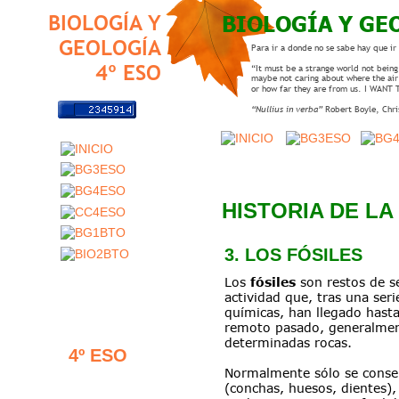
BIOLOGÍA Y GE
BIOLOGÍA Y
GEOLOGÍA
Para ir a donde no se sabe hay que ir
4º ESO
“It must be a strange world not being 
maybe not caring about where the air
or how far they are from us. I WANT
“Nullius in verba” 
Robert Boyle, Chr
HISTORIA DE LA
3. LOS FÓSILES
Los 
fósiles
 son restos de s
actividad que, tras una ser
químicas, han llegado hasta
remoto pasado, generalment
determinadas rocas.
4º ESO
Normalmente sólo se conser
(conchas, huesos, dientes),