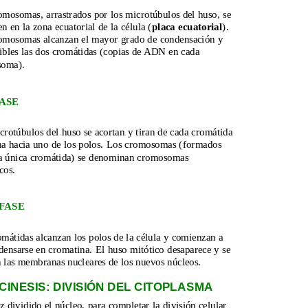
omosomas, arrastrados por los microtúbulos del huso, se 
n en la zona ecuatorial de la célula (
placa ecuatorial
). 
omosomas alcanzan el mayor grado de condensación y 
sibles las dos cromátidas (copias de ADN en cada 
soma).
ASE
crotúbulos del huso se acortan y tiran de cada cromátida 
a hacia uno de los polos. Los cromosomas (formados 
a única cromátida) se denominan cromosomas 
cos.
FASE
mátidas alcanzan los polos de la célula y comienzan a 
densarse en cromatina. El huso mitótico desaparece y se 
 las membranas nucleares de los nuevos núcleos.
CINESIS: DIVISIÓN DEL CITOPLASMA
 dividido el núcleo, para completar la división celular 