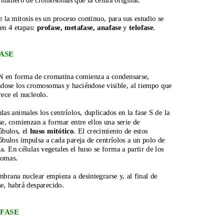
número de cromosomas que la célula original.
la mitosis es un proceso continuo, para sus estudio se 
en 4 etapas: 
profase, metafase, anafase
 y 
telofase
.
ASE
 en forma de cromatina comienza a condensarse, 
dose los cromosomas y haciéndose visible, al tiempo que 
ece el nucleolo.
las animales los centríolos, duplicados en la fase S de la 
se, comienzan a formar entre ellos una serie de 
bulos, el 
huso mitótico
. El crecimiento de estos 
bulos impulsa a cada pareja de centríolos a un polo de 
la. En células vegetales el huso se forma a partir de los 
somas.
brana nuclear empieza a desintegrarse y, al final de 
se, habrá desparecido.
FASE