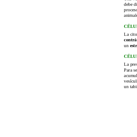
debe di
proces
animale
CÉLU
La cito
contrá
un 
est
CÉLU
La pre
Para se
acumul
vesícu
un tabi