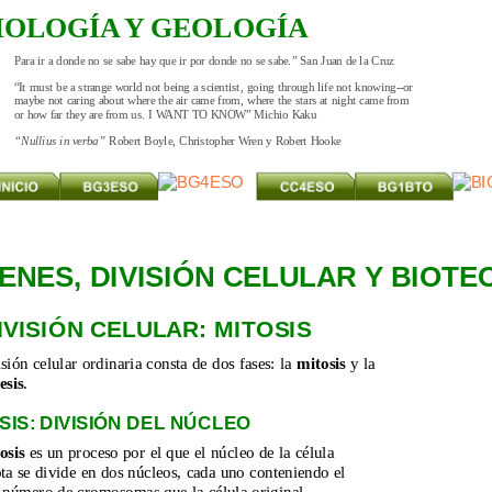
IOLOGÍA Y GEOLOGÍA
Para ir a donde no se sabe hay que ir por donde no se sabe.” San Juan de la Cruz
“It must be a strange world not being a scientist, going through life not knowing--or 
maybe not caring about where the air came from, where the stars at night came from 
or how far they are from us. I WANT TO KNOW” Michio Kaku
“Nullius in verba” 
Robert Boyle, Christopher Wren y Robert Hooke
ENES, DIVISIÓN CELULAR Y BIOT
DIVISIÓN CELULAR: MITOSIS
sión celular ordinaria consta de dos fases: la 
mitosis
 y la 
esis
.
SIS: DIVISIÓN DEL NÚCLEO
osis
 es un proceso por el que el núcleo de la célula 
ta se divide en dos núcleos, cada uno conteniendo el 