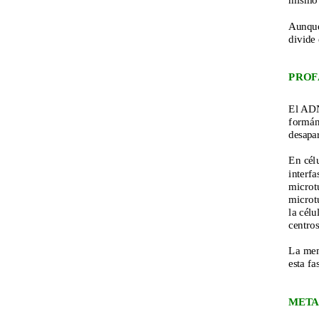
mismo 
Aunque 
divide 
PROF
El ADN
formán
desapar
En célu
interfa
microtú
microtú
la célu
centro
La mem
esta fa
META