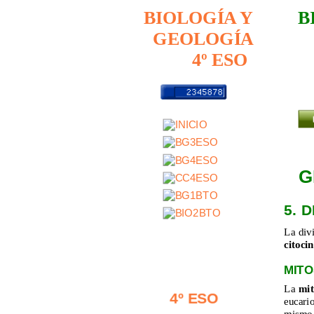
B
BIOLOGÍA Y
GEOLOGÍA
4º ESO
G
5. 
La divi
citocin
MITO
La 
mit
4º ESO
eucario