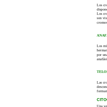
Los cr
dispone
Los cr
son vi
cromo
ANAF
Los mi
herman
por un
anafási
TELO
Las cro
descon
forman
CITO
Una vez