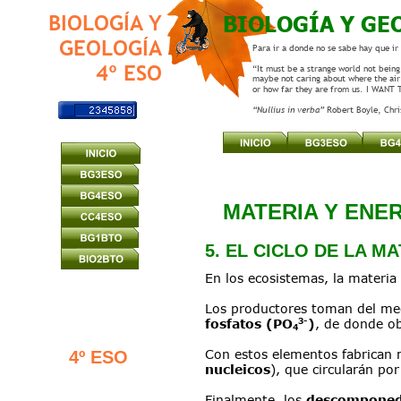
BIOLOGÍA Y GE
BIOLOGÍA Y
GEOLOGÍA
Para ir a donde no se sabe hay que ir
4º ESO
“It must be a strange world not being 
maybe not caring about where the air
or how far they are from us. I WANT
“Nullius in verba” 
Robert Boyle, Chr
MATERIA Y ENE
5. EL CICLO DE LA M
En los ecosistemas, la materia
Los productores toman del me
3-
fosfatos (PO
)
, de donde o
4
Con estos elementos fabrican 
4º ESO
nucleicos
), que circularán por
Finalmente, los 
descomponed