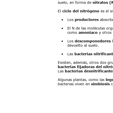
suelo, en forma de 
nitratos 
El 
ciclo del nitrógeno 
es el s
•
Los 
productores
 absorbe
•
El N de las moléculas orgá
como 
amoniaco 
y otros
•
Los 
descomponedores 
devuelto al suelo.
•
Las 
bacterias nitrifican
Existen, además, otros dos grup
bacterias fijadoras del nitr
Las 
bacterias desnitrificante
Algunas plantas, como las 
leg
bacterias viven en 
simbiosis 
c