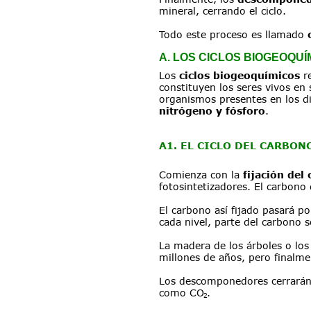
mineral, cerrando el ciclo.
Todo este proceso es llamado 
A. LOS CICLOS BIOGEOQUÍ
Los 
ciclos biogeoquímicos
 r
constituyen los seres vivos en s
organismos presentes en los dis
nitrógeno y fósforo
.
A1. EL CICLO DEL CARBONO
Comienza con la 
fijación del
fotosintetizadores. El carbono
El carbono así fijado pasará p
cada nivel, parte del carbono 
La madera de los árboles o los
millones de años, pero final
Los descomponedores cerrarán e
como CO
.
2