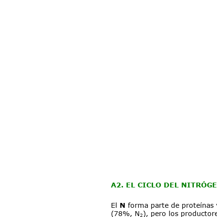
A2. EL CICLO DEL NITRÓG
El 
N 
forma parte de proteínas 
(78%, N
), pero los productor
2