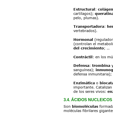
Estructural
: 
colágen
cartílagos); 
queratin
pelo, plumas).
Transportadora
: 
he
vertebrados).
Hormonal
 (regulador
(controlan el metabol
del crecimiento
; …
Contráctil
: en los mú
Defensa
: 
trombina 
sanguínea); 
inmunog
defensa inmunitaria);
Enzimática 
o 
biocat
importante. Catalizan
de los seres vivos: 
en
3.4. ÁCIDOS NUCLEICOS
Son 
biomoléculas 
formada
moléculas fibrilares gigant