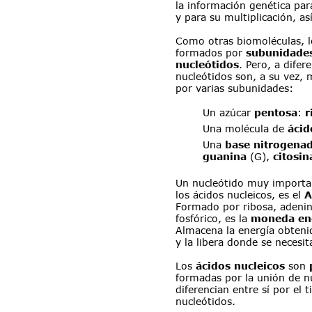
la información genética para
y para su multiplicación, as
Como otras biomoléculas, lo
formados por 
subunidade
nucleótidos
. Pero, a dife
nucleótidos son, a su vez,
por varias subunidades:
Un azúcar 
pentosa
: 
r
Una molécula de 
ácid
Una 
base nitrogena
guanina 
(G),
 citosin
Un nucleótido muy importa
los ácidos nucleicos, es el 
A
Formado por ribosa, adenin
fosfórico, es la 
moneda en
Almacena la energía obtenid
y la libera donde se necesit
Los 
ácidos nucleicos
 son 
formadas por la unión de nu
diferencian entre sí por el 
nucleótidos.