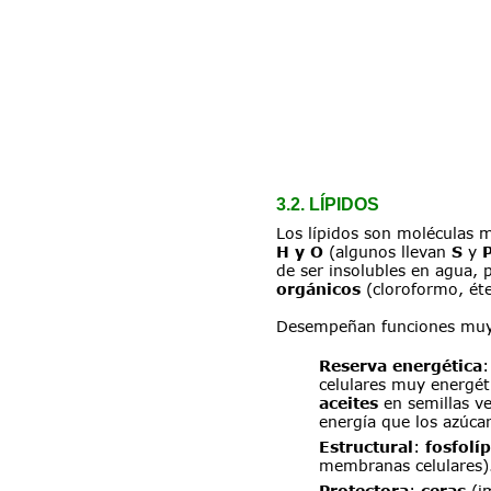
3.2. LÍPIDOS
Los lípidos son moléculas 
H y O
 (algunos llevan 
S
 y 
de ser insolubles en agua, 
orgánicos 
(cloroformo, ét
Desempeñan funciones muy
Reserva energética
:
celulares muy energéti
aceites 
en semillas v
energía que los azúcar
Estructural
: 
fosfolí
membranas celulares)
Protectora
: 
ceras 
(i