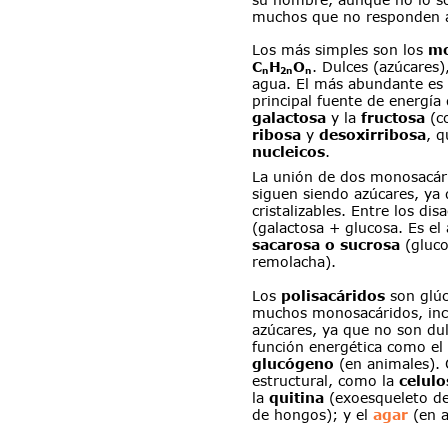
muchos que no responden a
Los más simples son los 
mo
C
H
O
. Dulces (azúcares),
n
2n
n
agua. El más abundante es 
principal fuente de energía 
galactosa
 y la 
fructosa
 (c
ribosa
 y 
desoxirribosa
, q
nucleicos
.
La unión de dos monosacár
siguen siendo azúcares, ya 
cristalizables. Entre los dis
(galactosa + glucosa. Es el 
sacarosa o sucrosa
 (gluc
remolacha).
Los 
polisacáridos
 son glú
muchos monosacáridos, incl
azúcares, ya que no son dul
función energética como el 
glucógeno
 (en animales).
estructural, como la 
celulo
la 
quitina
 (exoesqueleto de
de hongos); y el 
agar
(en a