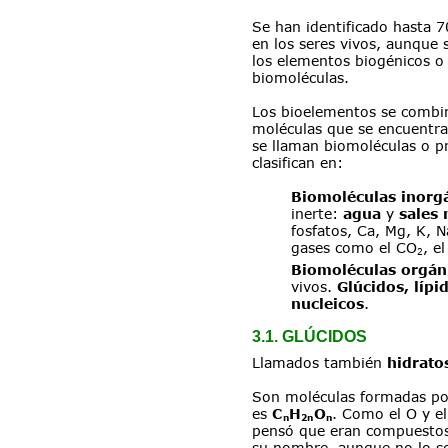
Se han identificado hasta 
en los seres vivos, aunque 
los elementos biogénicos o
biomoléculas.
Los bioelementos se combin
moléculas que se encuentran
se llaman biomoléculas o pr
clasifican en:
Biomoléculas inorg
inerte: 
agua 
y 
sales 
fosfatos, Ca, Mg, K, N
gases como el CO
, e
2
Biomoléculas orgán
vivos. 
Glúcidos, lípi
nucleicos
.
3.1. GLÚCIDOS
Llamados también 
hidrato
Son moléculas formadas po
es 
C
H
O
. Como el O y el
n
2n
n
pensó que eran compuestos
su nombre, aunque no lo so