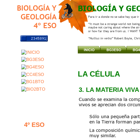
BIOLOGÍA Y GE
BIOLOGÍA Y
GEOLOGÍA
Para ir a donde no se sabe hay que ir
4º ESO
“It must be a strange world not being 
maybe not caring about where the air
or how far they are from us. I WANT
“Nullius in verba” 
Robert Boyle, Chr
LA CÉLULA
3. LA MATERIA VIVA
Cuando se examina la compo
vivos se aprecian dos circun
Sólo una pequeña part
en la Tierra forman par
4º ESO
La composición química
muy similar.