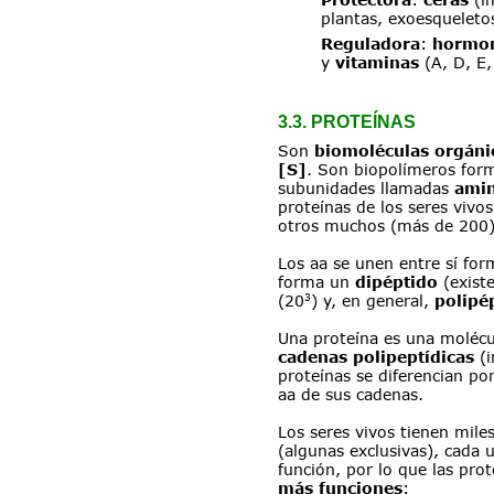
plantas, exoesqueletos
Reguladora
: 
hormo
y 
vitaminas 
(A, D, E,
3.3. PROTEÍNAS
Son 
biomoléculas orgáni
[S]
. Son biopolímeros form
subunidades llamadas 
amin
proteínas de los seres vivos
otros muchos (más de 200)
Los aa se unen entre sí fo
forma un 
dipéptido 
(exist
3
(20
) y, en general, 
polipé
Una proteína es una molécu
cadenas polipeptídicas 
(
proteínas se diferencian po
aa de sus cadenas.
Los seres vivos tienen miles
(algunas exclusivas), cada
función, por lo que las prot
más funciones
: