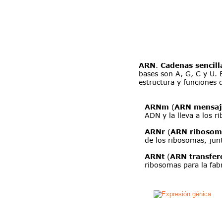
ARN
. 
Cadenas sencill
bases son A, G, C y U. E
estructura y funciones 
ARNm
 (
ARN mensaj
ADN y la lleva a los r
ARNr
 (
ARN ribosom
de los ribosomas, jun
ARNt
 (
ARN transfer
ribosomas para la fabr