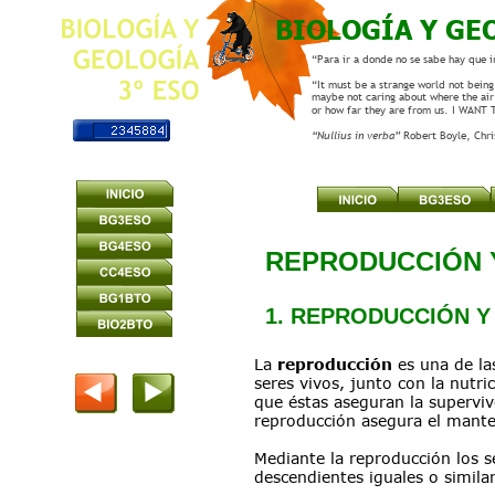
BIOLOGÍA Y GE
“Para ir a donde no se sabe hay que i
“It must be a strange world not being 
maybe not caring about where the air
or how far they are from us. I WANT
“Nullius in verba” 
Robert Boyle, Chr
REPRODUCCIÓN 
1. REPRODUCCIÓN Y
La 
reproducción 
es una de la
seres vivos, junto con la nutri
que éstas aseguran la supervive
reproducción asegura el mante
Mediante la reproducción los s
descendientes iguales o similar