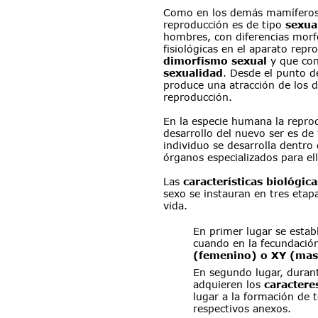
Como en los demás mamíferos,
reproducción es de tipo 
sexua
hombres, con diferencias morf
fisiológicas en el aparato rep
dimorfismo sexual 
y que con
sexualidad
. Desde el punto de
produce una atracción de los do
reproducción. 
En la especie humana la reprod
desarrollo del nuevo ser es de 
individuo se desarrolla dentro
órganos especializados para ell
Las 
características biológica
sexo se instauran en tres etapa
vida.
En primer lugar se establ
cuando en la fecundación
(femenino) o XY (mas
En segundo lugar, durant
adquieren los 
caractere
lugar a la formación de t
respectivos anexos.