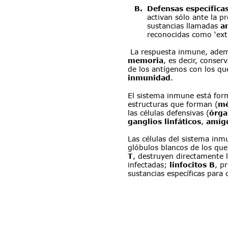
B
.
Defensas específica
activan sólo ante la p
sustancias llamadas 
a
reconocidas como ‘ext
 La respuesta inmune, ademá
memoria
, es decir, conser
de los antígenos con los qu
inmunidad
.
El sistema inmune está for
estructuras que forman (
mé
las células defensivas (
órga
ganglios linfáticos
, 
amíg
Las células del sistema inm
glóbulos blancos de los que
T
, destruyen directamente l
infectadas; 
linfocitos B
, p
sustancias específicas para 