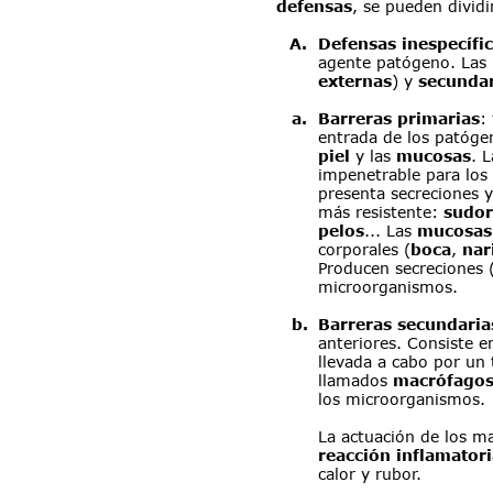
defensas
, se pueden dividi
A
.
Defensas inespecífi
agente patógeno. Las 
externas
) y 
secundar
a
.
Barreras primarias
:
entrada de los patógen
piel
 y las 
mucosas
. L
impenetrable para lo
presenta secreciones y
más resistente: 
sudor
pelos
... Las 
mucosas
corporales (
boca
, 
nar
Producen secreciones 
microorganismos.
b
.
Barreras secundaria
anteriores. Consiste e
llevada a cabo por un 
llamados 
macrófago
los microorganismos.
La actuación de los ma
reacción inflamatori
calor y rubor.