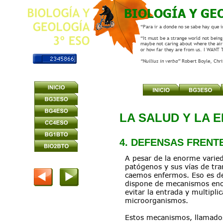
BIOLOGÍA Y GE
“Para ir a donde no se sabe hay que i
“It must be a strange world not being 
maybe not caring about where the air
or how far they are from us. I WANT
“Nullius in verba” 
Robert Boyle, Chr
LA SALUD Y LA 
4. DEFENSAS FRENTE
A pesar de la enorme varie
patógenos y sus vías de tr
caemos enfermos. Eso es d
dispone de mecanismos eno
evitar la entrada y multiplic
microorganismos.
Estos mecanismos, llamados