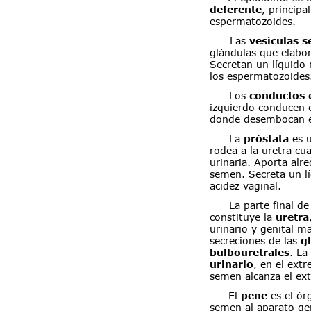
deferente
, principa
espermatozoides.
Las 
vesículas s
glándulas que elabor
Secretan un líquido 
los espermatozoides
Los 
conductos 
izquierdo conducen 
donde desembocan en
La 
próstata 
es 
rodea a la uretra cu
urinaria. Aporta al
semen. Secreta un lí
acidez vaginal.
La parte final de
constituye la 
uretra
urinario y genital ma
secreciones de las 
g
bulbouretrales
. La
urinario
, en el ext
semen alcanza el ext
El 
pene 
es el ór
semen al aparato gen