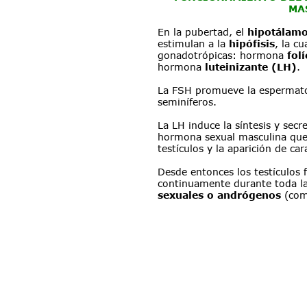
MA
En la pubertad, el 
hipotálam
estimulan a la 
hipófisis
, la c
gonadotrópicas: hormona 
fol
hormona 
luteinizante (LH)
.
La FSH promueve la espermato
seminíferos.
La LH induce la síntesis y secr
hormona sexual masculina que
testículos y la aparición de ca
Desde entonces los testículos 
continuamente durante toda la
sexuales o andrógenos
 (com