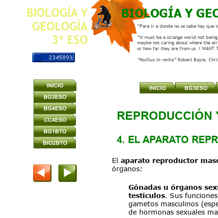
BIOLOGÍA Y GE
“Para ir a donde no se sabe hay que i
“It must be a strange world not being 
maybe not caring about where the air
or how far they are from us. I WANT
“Nullius in verba” 
Robert Boyle, Chr
REPRODUCCIÓN 
4. EL APARATO RE
El 
aparato reproductor mas
órganos:
Gónadas u órganos sex
testículos
. Sus funciones
gametos masculinos (espe
de hormonas sexuales mas