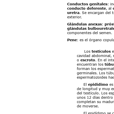
Conductos genitales
: i
conducto deferente
, al 
uretra
. Se encargan del 
exterior.
Glándulas anexas
: 
prós
glándulas bulbouretral
componentes del semen.
Pene
: es el órgano copul
Los 
testículos 
e
cavidad abdominal, 
o 
escroto
. En el int
encuentran los 
túbu
forman los espermato
germinales. Los túbu
espermatozoides hac
El 
epidídimo 
es
de longitud y muy e
del testículo. Los 
unos 12 días dentro
completan su madura
de moverse.
El epidídimo se c