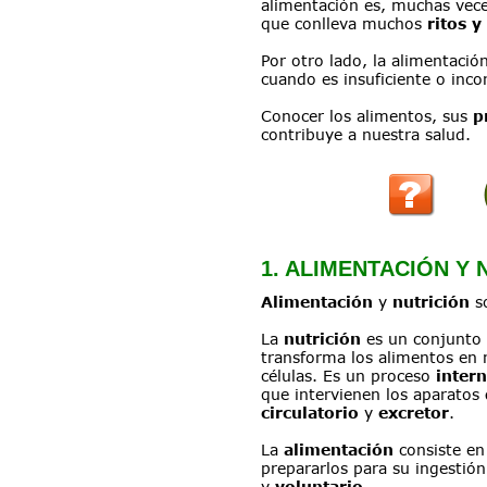
alimentación es, muchas vece
que conlleva muchos 
ritos 
Por otro lado, la alimentació
cuando es insuficiente o inco
Conocer los alimentos, sus 
p
contribuye a nuestra salud.
1. ALIMENTACIÓN Y 
Alimentación
 y 
nutrición
 s
La 
nutrición
 es un conjunto
transforma los alimentos en n
células. Es un proceso 
intern
que intervienen los aparatos 
circulatorio
 y 
excretor
.
La 
alimentación
 consiste en
prepararlos para su ingestión
y 
voluntario
.