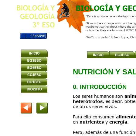
BIOLOGÍA Y GE
“Para ir a donde no se sabe hay que i
“It must be a strange world not being 
maybe not caring about where the air
or how far they are from us. I WANT
“Nullius in verba” 
Robert Boyle, Chr
NUTRICIÓN Y SA
0. INTRODUCCIÓN
Los seres humanos son 
anim
heterótrofos
, es decir, obti
de otros seres vivos.
Para ello consumen 
aliment
en 
nutrientes
 y 
energía
.
Pero, además de una función 