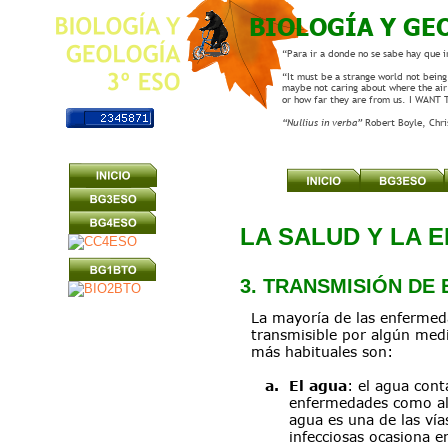
BIOLOGÍA Y GE
“Para ir a donde no se sabe hay que i
“It must be a strange world not being 
maybe not caring about where the air
or how far they are from us. I WANT
“Nullius in verba” 
Robert Boyle, Chr
LA SALUD Y LA 
3. TRANSMISIÓN DE
La mayoría de las enfermed
transmisible por algún medi
más habituales son:
a
.
El agua
: el agua cont
enfermedades como al
agua es una de las ví
infecciosas ocasiona 