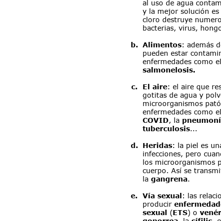
al uso de agua conta
y la mejor solución es 
cloro destruye numer
bacterias, virus, hongo
b
.
Alimentos
: además d
pueden estar contamin
enfermedades como el
salmonelosis.
c
.
El aire
: el aire que r
gotitas de agua y pol
microorganismos pató
enfermedades como el
COVID
, la 
pneumoní
tuberculosis
...
d
.
Heridas
: la piel es u
infecciones, pero cua
los microorganismos p
cuerpo. Así se transmi
la 
gangrena
.
e
.
Vía sexual
: las relac
producir 
enfermedade
sexual
 (
ETS
) o 
vené
gonorrea
, la 
sífilis
, e