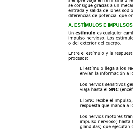
siempre viaja en la misma direc
se consigue gracias a un meca
entrada y salida de iones sodi
diferencias de potencial que ori
A. ESTÍMULOS E IMPULSOS
Un 
estímulo
 es cualquier cam
impulso nervioso. Los estímulo
o del exterior del cuerpo.
Entre el estímulo y la respuest
procesos:
El estímulo llega a los 
re
envían la información a l
Los nervios sensitivos g
viaja hasta el 
SNC
 (encé
El SNC recibe el impulso,
respuesta que manda a l
Los nervios motores tran
impulso nervioso) hasta 
glándulas) que ejecutan 