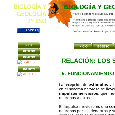
BIOLOGÍA Y GE
“Para ir a donde no se sabe hay que i
“It must be a strange world not being 
maybe not caring about where the air
or how far they are from us. I WANT
“Nullius in verba” 
Robert Boyle, Chr
RELACIÓN: LOS 
5. FUNCIONAMIENTO
La recepción de 
estímulos 
y l
en el sistema nervioso se lleva
impulsos nerviosos
, que lle
neuronas a otras.
El impulso nervioso es una 
cor
neuronas por las dendritas y sa