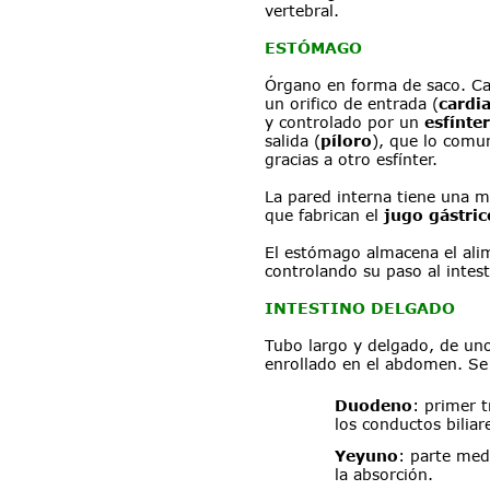
vertebral.
ESTÓMAGO
Órgano en forma de saco. Cap
un orifico de entrada (
cardi
y controlado por un 
esfínter
salida (
píloro
), que lo comun
gracias a otro esfínter.
La pared interna tiene una m
que fabrican el 
jugo gástric
El estómago almacena el alim
controlando su paso al intest
INTESTINO DELGADO
Tubo largo y delgado, de uno
enrollado en el abdomen. Se 
Duodeno
: primer 
los conductos biliar
Yeyuno
: parte med
la absorción.