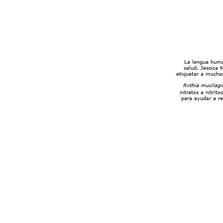
La lengua huma
salud. Jessica 
etiquetar a mucha
Rothia mucilagi
nitratos a nitrit
para ayudar a re