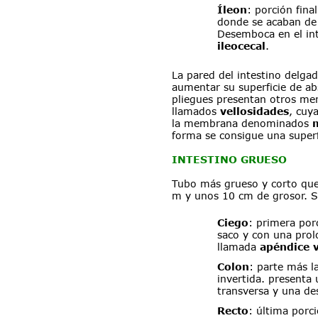
Íleon
: porción final
donde se acaban de 
Desemboca en el int
ileocecal
.
La pared del intestino delga
aumentar su superficie de ab
pliegues presentan otros me
llamados 
vellosidades
, cuy
la membrana denominados 
forma se consigue una superf
INTESTINO GRUESO
Tubo más grueso y corto que 
m y unos 10 cm de grosor. S
Ciego
: primera por
saco y con una pro
llamada 
apéndice 
Colon
: parte más l
invertida. presenta
transversa y una de
Recto
: última porc