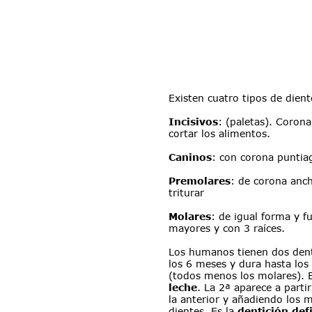
Existen cuatro tipos de dient
Incisivos
: (paletas). Corona
cortar los alimentos.
Caninos
: con corona puntia
Premolares
: de corona anch
triturar
Molares
: de igual forma y f
mayores y con 3 raíces.
Los humanos tienen dos dent
los 6 meses y dura hasta los
(todos menos los molares). E
leche
. La 2ª aparece a parti
la anterior y añadiendo los 
dientes. Es la 
dentición defi