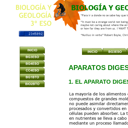
BIOLOGÍA Y GE
“Para ir a donde no se sabe hay que i
“It must be a strange world not being 
maybe not caring about where the air
or how far they are from us. I WANT
“Nullius in verba” 
Robert Boyle, Chr
APARATOS DIGES
1. EL APARATO DIGE
La mayoría de los alimentos
compuestos de grandes molé
no puede asimilar directamen
procesados y convertidos en 
células pueden absorber. La 
en nutrientes se lleva a cabo
mediante un proceso llamad