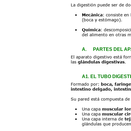
La digestión puede ser de do
•
Mecánica
: consiste en 
(boca y estómago).
•
Química
: descomposici
del alimento en otras m
A.
PARTES DEL AP
El aparato digestivo está fo
las 
glándulas digestivas
.
A1. EL TUBO DIGEST
Formado por: 
boca, faring
intestino delgado, intesti
Su pared está compuesta de 
•
Una capa 
muscular lon
•
Una capa 
muscular cir
•
Una capa interna de 
te
glándulas que producen